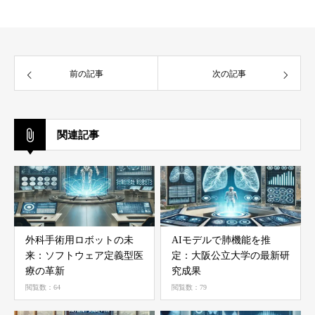
前の記事
次の記事
関連記事
外科手術用ロボットの未
AIモデルで肺機能を推
来：ソフトウェア定義型医
定：大阪公立大学の最新研
療の革新
究成果
閲覧数：64
閲覧数：79