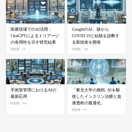
医療現場でのAI活用：
GoogleのAI、咳から
ChatGPTによるトリアージ
COVID-19と結核を診断す
の有用性を示す研究結果
る新技術を開発
閲覧数：70
閲覧数：186
手術室管理におけるAIの
「東北大学の挑戦: AIを駆
最新応用
使したインスリン治療と血
液透析の最適化」
閲覧数：281
閲覧数：91