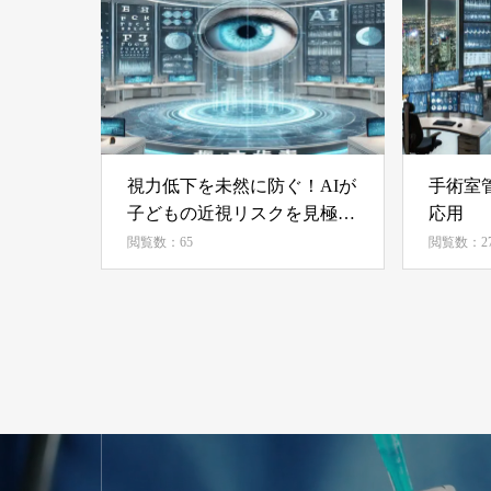
視力低下を未然に防ぐ！AIが
手術室
子どもの近視リスクを見極め
応用
る
閲覧数：65
閲覧数：27