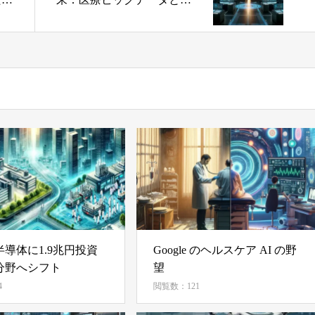
世代AIの融合による飛躍的
進展
導体に1.9兆円投資
Google のヘルスケア AI の野
分野へシフト
望
4
閲覧数：121