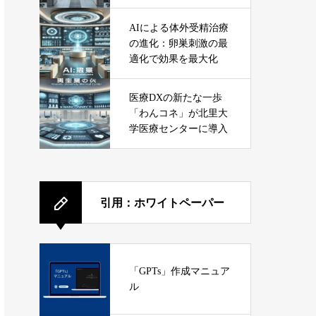
ービス
AIによる体外受精治療
の進化：卵巣刺激の最
適化で効果を最大化
医療DXの新たな一歩
「わんコネ」が北里大
学医療センターに導入
引用：ホワイトペーパー
「GPTs」作成マニュア
ル