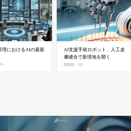
管理におけるAIの最新
AI支援手術ロボット、人工皮
膚縫合で新境地を開く
9
閲覧数：103