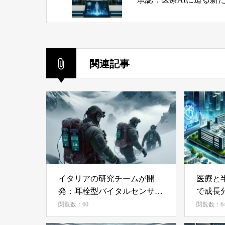
課題と影響
関連記事
イタリアの研究チームが開
医療と半
発：耳栓型バイタルセンサー
で成長
で雪山救助活動を革新
閲覧数：60
閲覧数：6