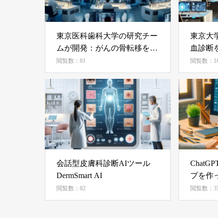
東京医科歯科大学の研究チー
東京大
ムが開発：がんの骨転移を自
血診断
動検出するAIモデル、専門医
発
閲覧数：81
閲覧数：16
と同等の精度を実現
会話型皮膚科診断AIツール
Chat
DermSmart AI
プを作
閲覧数：82
閲覧数：35