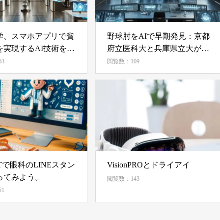
学、スマホアプリで貧
野球肘をAIで早期発見：京都
を実現するAI技術を開
府立医科大と兵庫県立大が新
技術を開発
3
閲覧数：109
GPTで眼科のLINEスタン
VisionPROとドライアイ
ってみよう。
閲覧数：143
1