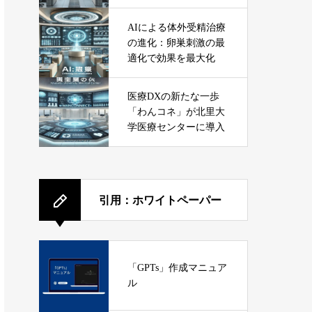
ービス
AIによる体外受精治療
の進化：卵巣刺激の最
適化で効果を最大化
医療DXの新たな一歩
「わんコネ」が北里大
学医療センターに導入
引用：ホワイトペーパー
「GPTs」作成マニュア
ル