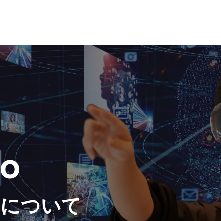
ro
響について