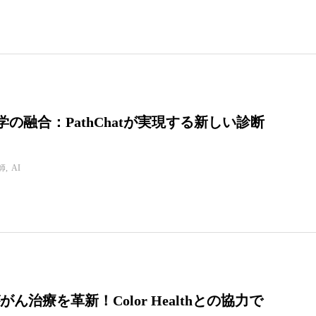
学の融合：PathChatが実現する新しい診断
師
AI
ががん治療を革新！Color Healthとの協力で