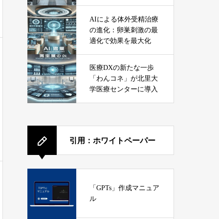
ービス
AIによる体外受精治療
の進化：卵巣刺激の最
適化で効果を最大化
医療DXの新たな一歩
「わんコネ」が北里大
学医療センターに導入
引用：ホワイトペーパー
「GPTs」作成マニュア
ル