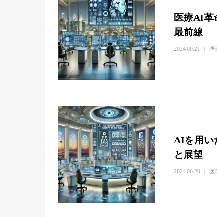
医療AI
最前線
2024.06.21
医
AIを用
と展望
2024.06.20
医