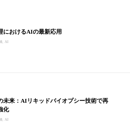
理におけるAIの最新応用
師
AI
の未来：AIリキッドバイオプシー技術で再
強化
師
AI