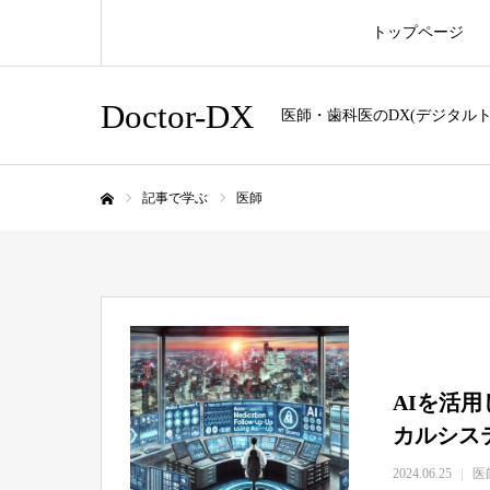
トップページ
Doctor-DX
医師・歯科医のDX(デジタル
記事で学ぶ
医師
ホーム
AIを活
カルシス
2024.06.25
医