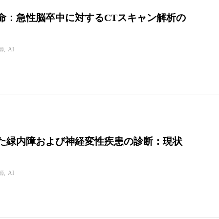
革命：急性脳卒中に対するCTスキャン解析の
師
AI
いた緑内障および神経変性疾患の診断：現状
師
AI