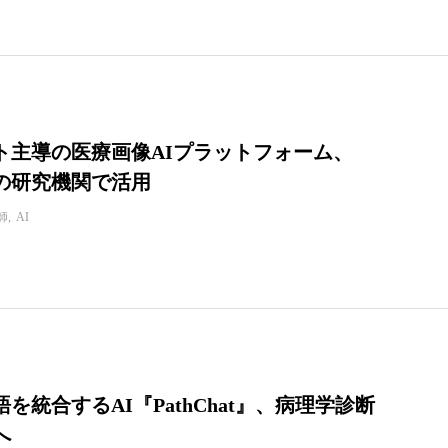
ト主導の医療画像AIプラットフォーム、
上の研究機関で活用
師
AI
を統合するAI『PathChat』、病理学診断
へ