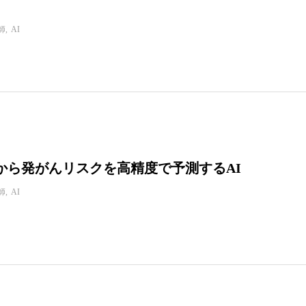
師
AI
から発がんリスクを高精度で予測するAI
師
AI