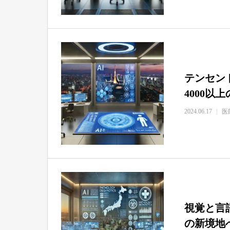
テンセン
4000以
2024.06.17
医
視覚と言語
の新境地