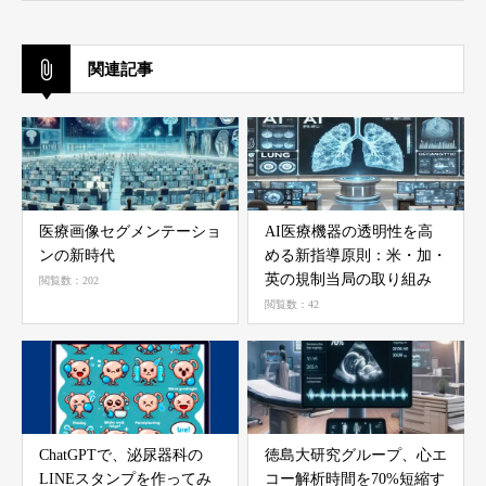
関連記事
医療画像セグメンテーショ
AI医療機器の透明性を高
ンの新時代
める新指導原則：米・加・
英の規制当局の取り組み
閲覧数：202
閲覧数：42
ChatGPTで、泌尿器科の
徳島大研究グループ、心エ
LINEスタンプを作ってみ
コー解析時間を70%短縮す