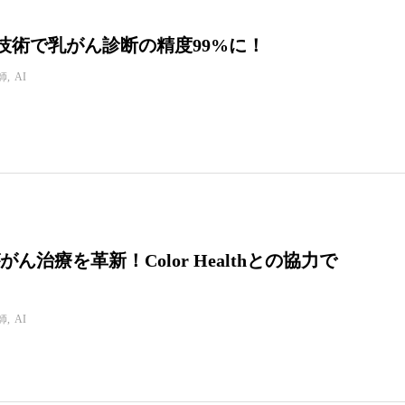
I技術で乳がん診断の精度99%に！
師
AI
ががん治療を革新！Color Healthとの協力で
師
AI