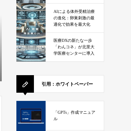
ービス
AIによる体外受精治療
の進化：卵巣刺激の最
適化で効果を最大化
医療DXの新たな一歩
「わんコネ」が北里大
学医療センターに導入
引用：ホワイトペーパー
「GPTs」作成マニュア
ル