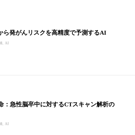
から発がんリスクを高精度で予測するAI
師
AI
革命：急性脳卒中に対するCTスキャン解析の
師
AI