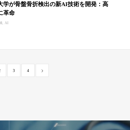
大学が骨盤骨折検出の新AI技術を開発：高
に革命
師
AI
2
3
4