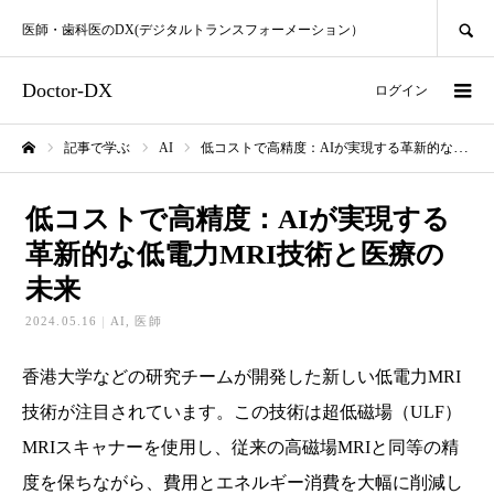
SEARCH
医師・歯科医のDX(デジタルトランスフォーメーション）
Doctor-DX
ログイン
記事で学ぶ
AI
低コストで高精度：AIが実現する革新的な低電力MRI技術と医療の未来
ホーム
低コストで高精度：AIが実現する
革新的な低電力MRI技術と医療の
未来
2024.05.16
AI
医師
香港大学などの研究チームが開発した新しい低電力MRI
技術が注目されています。この技術は超低磁場（ULF）
MRIスキャナーを使用し、従来の高磁場MRIと同等の精
度を保ちながら、費用とエネルギー消費を大幅に削減し