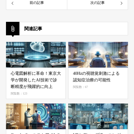
前の記事
次の記事
関連記事
心電図解析に革命！東京大
40Hzの視聴覚刺激による
学が開発したAI技術で診
認知症治療の可能性
断精度が飛躍的に向上
閲覧数：67
閲覧数：123