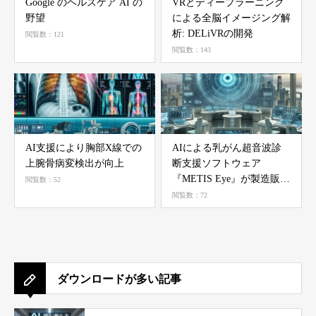
Google のヘルスケア AI の
VRとディープラーニング
野望
による全脳イメージング解
析: DELiVRの開発
閲覧数：121
閲覧数：143
AI支援により胸部X線での
AIによる乳がん超音波診
上腕骨病変検出が向上
断支援ソフトウェア
『METIS Eye』が製造販売
閲覧数：52
承認を取得
閲覧数：72
ダウンロードが多い記事