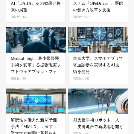
AI『DAIIA』その効果と将
ステム『OPeDrive』、医師
来の展望
の働き方改革を支援
閲覧数：136
閲覧数：169
Medical iSight: 最小限侵襲
東京大学、スマホアプリで
手術を変革する拡張現実ソ
貧血診断を実現するAI技
フトウェアプラットフォー
術を開発
ム
閲覧数：59
閲覧数：163
解釈性を備えた新AI予測
AI支援手術ロボット、人
手法「MMGX」：東京工
工皮膚縫合で新境地を開く
業大学が創薬に革新をもた
閲覧数：104