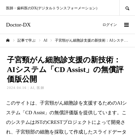
SEARCH
医師・歯科医のDX(デジタルトランスフォーメーション）
Doctor-DX
ログイン
記事で学ぶ
AI
子宮頸がん細胞診支援の新技術：AIシステム「CD Assist」の無償評価版公開
ホーム
子宮頸がん細胞診支援の新技術：
AIシステム「CD Assist」の無償評
価版公開
2024.04.16
AI
医師
このサイトは、子宮頸がん細胞診を支援するためのAIシ
ステム「CD Assist」の無償評価版を提供しています。こ
のシステムはJSTのCRESTプロジェクトによって開発さ
れ、子宮頸部の細胞を採取して作成したスライドデータ