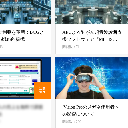
で創薬を革新：BCGと
AIによる乳がん超音波診断支
の戦略的提携
援ソフトウェア『METIS
Eye』が製造販売承認を取得
8
閲覧数：71
人の売上を無料で調査
Vision Proのメガネ使用者へ
法
の影響について
7
閲覧数：200