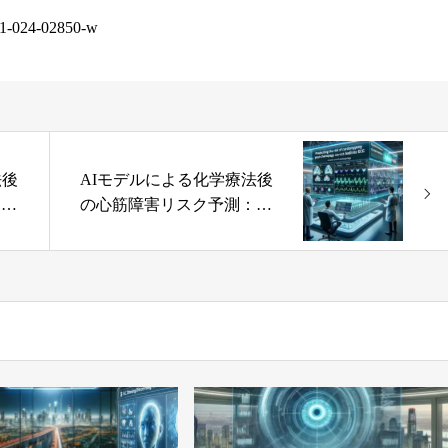
591-024-02850-w
法後
AIモデルによる化学療法後
：基
の心筋障害リスク予測：基
準ECGの新たな活用法