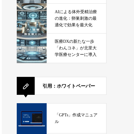
ービス
AIによる体外受精治療
の進化：卵巣刺激の最
適化で効果を最大化
医療DXの新たな一歩
「わんコネ」が北里大
学医療センターに導入
引用：ホワイトペーパー
「GPTs」作成マニュア
ル