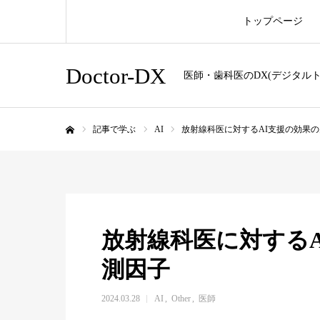
トップページ
Doctor-DX
医師・歯科医のDX(デジタル
記事で学ぶ
AI
放射線科医に対するAI支援の効果
ホーム
放射線科医に対する
測因子
2024.03.28
AI
Other
医師