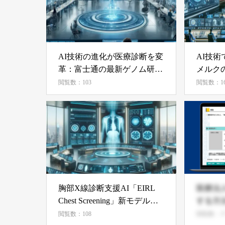
AI技術の進化が医療診断を変
AI技術
革：富士通の最新ゲノム研究
メルク
が示す未来
閲覧数：103
閲覧数：16
胸部X線診断支援AI「EIRL
医療法
Chest Screening」新モデル登
する方
場：感度優先と特異度優先の
閲覧数：108
閲覧数：3