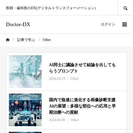
SEARCH
医師・歯科医のDX(デジタルトランスフォーメーション）
Doctor-DX
ログイン
記事で学ぶ
Other
ホーム
AI同士に議論させて結論を出しても
らうプロンプト
2024.04.13
Other
国内で急速に進化する画像診断支援
AIの展望：多様な部位への応用と早
期治療への貢献
2024.04.08
Other