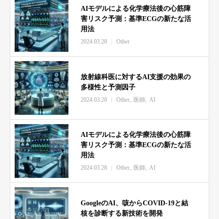
AIモデルによる化学療法後の心筋障
害リスク予測：基準ECGの新たな活
用法
2024.03.28
Other
放射線科医に対するAI支援の効果の
多様性と予測因子
2024.03.28
Other
医師
AI
AIモデルによる化学療法後の心筋障
害リスク予測：基準ECGの新たな活
用法
2024.03.28
Other
医師
AI
GoogleのAI、咳からCOVID-19と結
核を診断する新技術を開発