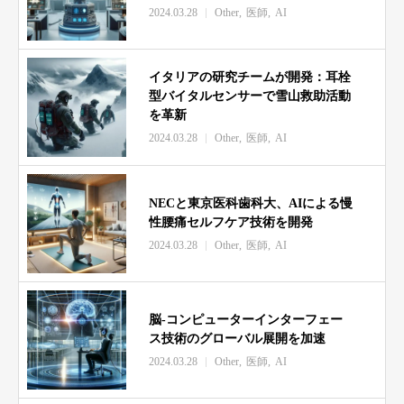
2024.03.28
Other
医師
AI
イタリアの研究チームが開発：耳栓
型バイタルセンサーで雪山救助活動
を革新
2024.03.28
Other
医師
AI
NECと東京医科歯科大、AIによる慢
性腰痛セルフケア技術を開発
2024.03.28
Other
医師
AI
脳-コンピューターインターフェー
ス技術のグローバル展開を加速
2024.03.28
Other
医師
AI