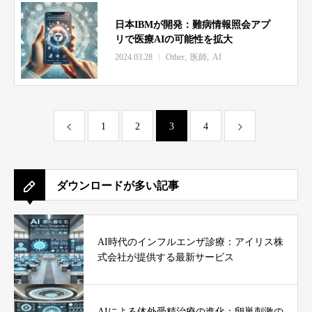
日本IBMが開発：難病情報照会アプ
リで医療AIの可能性を拡大
2024.03.28
Other
医師
AI
1
2
3
4
ダウンロードが多い記事
AI時代のインフルエンザ診療：アイリス株
式会社が提供する最新サービス
AIによる体外受精治療の進化：卵巣刺激の